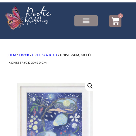
0
HEM
/
TRYCK
/
GRAFISKA BLAD
/ UNIVERSUM, GICLÉE
KONSTTRYCK 30×30 CM