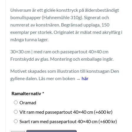
Universum
är ett giclée konsttryck på åldersbeständigt
bomullspapper (Hahnemühle 310g). Signerat och
numrerat av konstnären. Begränsad upplaga, 150
exemplar per storlek. Originalet är målat med akrylfärg i
många tunna lager.
30×30 cm | med ram och passepartout 40×40 cm
Frontskydd av glas. Montering och emballage ingår.
Motivet skapades som illustration till konstsagan Den
gyllene dalen. Läs mer om boken →
här
Ramalternativ
*
Oramad
Vit ram med passepartout 40×40 cm
(+
600
kr
)
Svart ram med passepartout 40×40 cm
(+
600
kr
)