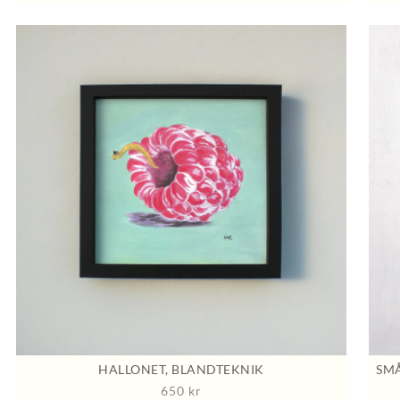
HALLONET, BLANDTEKNIK
SMÅ
650
kr