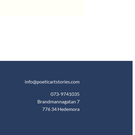
info@poeticartstories.com
073-9741035
Brandmannagatan 7
776 34 Hedemora