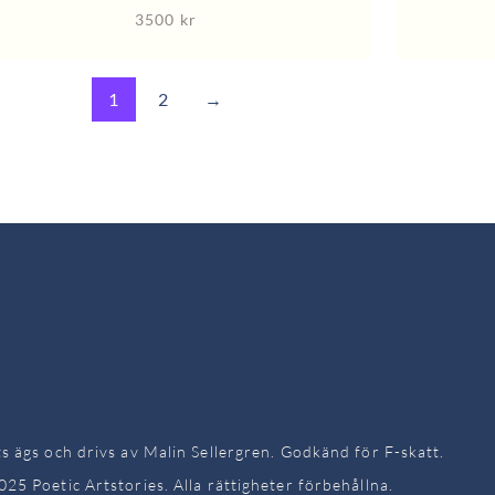
3500
kr
1
2
→
 ägs och drivs av Malin Sellergren. Godkänd för F-skatt.
25 Poetic Artstories. Alla rättigheter förbehållna.