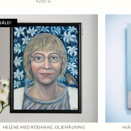
4200
kr
SÅLD!
HELENE MED RÖDHAKE, OLJEMÅLNING
HJÄ