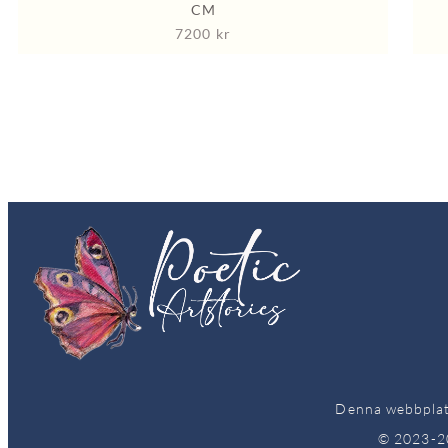
CM
7200
kr
Denna webbplats
© 2023-20