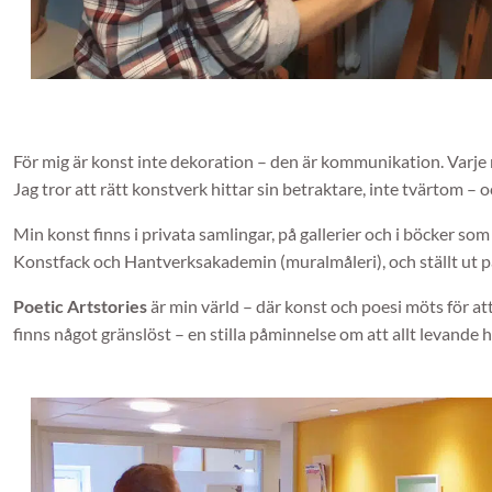
För mig är konst inte dekoration – den är kommunikation. Varje m
Jag tror att rätt konstverk hittar sin betraktare, inte tvärtom – 
Min konst finns i privata samlingar, på gallerier och i böcker so
Konstfack och Hantverksakademin (muralmåleri), och ställt ut p
Poetic Artstories
är min värld – där konst och poesi möts för at
finns något gränslöst – en stilla påminnelse om att allt levande