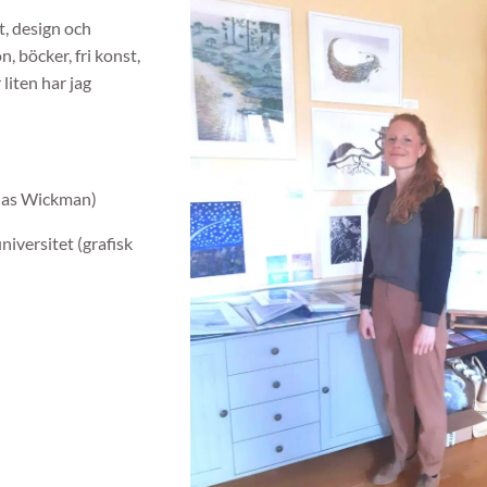
t, design och
n, böcker, fri konst,
liten har jag
nas Wickman)
iversitet (grafisk