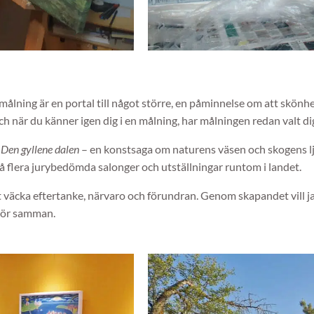
ålning är en portal till något större, en påminnelse om att skönhe
och när du känner igen dig i en målning, har målningen redan valt di
m
Den gyllene dalen
– en konstsaga om naturens väsen och skogens lju
å flera jurybedömda salonger och utställningar runtom i landet.
t väcka eftertanke, närvaro och förundran. Genom skapandet vill jag
 hör samman.