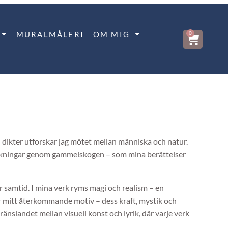
MURALMÅLERI
OM MIG
0
ch dikter utforskar jag mötet mellan människa och natur.
 viskningar genom gammelskogen – som mina berättelser
r samtid. I mina verk ryms magi och realism – en
n är mitt återkommande motiv – dess kraft, mystik och
gränslandet mellan visuell konst och lyrik, där varje verk