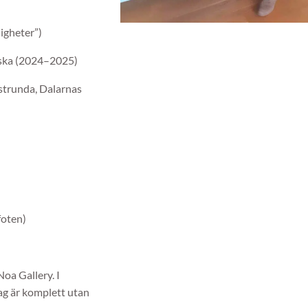
igheter”)
diska (2024–2025)
strunda, Dalarnas
foten)
oa Gallery. I
ag är komplett utan