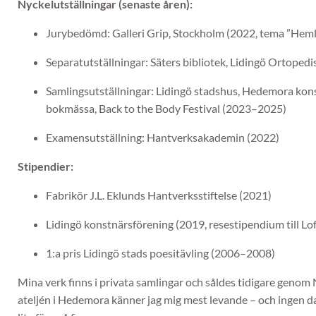
Nyckelutställningar (senaste åren):
Jurybedömd: Galleri Grip, Stockholm (2022, tema ”Heml
Separatutställningar: Säters bibliotek, Lidingö Ortope
Samlingsutställningar: Lidingö stadshus, Hedemora kon
bokmässa, Back to the Body Festival (2023–2025)
Examensutställning: Hantverksakademin (2022)
Stipendier:
Fabrikör J.L. Eklunds Hantverksstiftelse (2021)
Lidingö konstnärsförening (2019, resestipendium till Lo
1:a pris Lidingö stads poesitävling (2006–2008)
Mina verk finns i privata samlingar och såldes tidigare genom N
ateljén i Hedemora känner jag mig mest levande – och ingen d