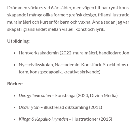
Drömmen väcktes vid 6 års ålder, men vägen hit har rymt kons
skapande i många olika former: grafisk design, frilansillustratio
muralmåleri och kurser för barn och vuxna. Ända sedan jag var 
skapat i gränslandet mellan visuell konst och lyrik.
Utbildning:
Hantverksakademin (2022, muralmåleri, handledare Jo
Nyckelviksskolan, Nackademin, Konstfack, Stockholms un
form, konstpedagogik, kreativt skrivande)
Böcker:
Den gyllene dalen
– konstsaga (2023, Divina Media)
Under ytan
– illustrerad diktsamling (2011)
Klinga & Kapulko i rymden
– illustrationer (2015)