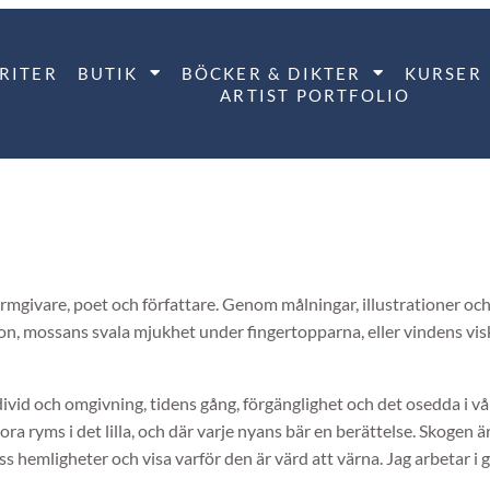
RITER
BUTIK
BÖCKER & DIKTER
KURSER
ARTIST PORTFOLIO
 formgivare, poet och författare. Genom målningar, illustrationer o
motion, mossans svala mjukhet under fingertopparna, eller vindens
divid och omgivning, tidens gång, förgänglighet och det osedda i vå
stora ryms i det lilla, och där varje nyans bär en berättelse. Skoge
ess hemligheter och visa varför den är värd att värna. Jag arbetar i 