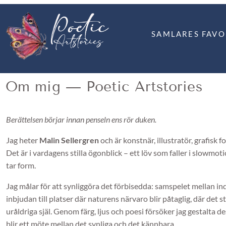
SAMLARES FAVO
Om mig — Poetic Artstories
Berättelsen börjar innan penseln ens rör duken.
Jag heter
Malin Sellergren
och är konstnär, illustratör, grafisk
Det är i vardagens stilla ögonblick – ett löv som faller i slow
tar form.
Jag målar för att synliggöra det förbisedda: samspelet mellan in
inbjudan till platser där naturens närvaro blir påtaglig, där det 
uråldriga själ. Genom färg, ljus och poesi försöker jag gestalta d
blir ett möte mellan det synliga och det kännbara.