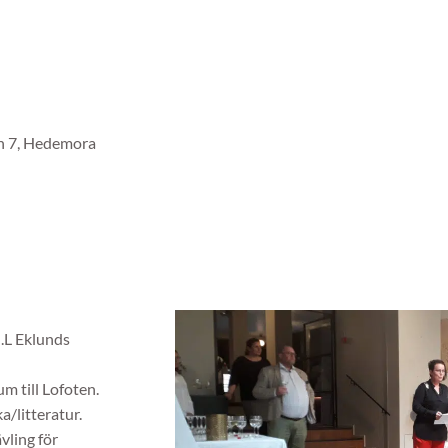
n 7, Hedemora
J.L Eklunds
m till Lofoten.
/litteratur.
vling för