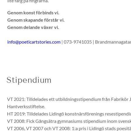
lite färg på fingrarna.
Genom konst förbinds vi.
Genom skapande förstår vi.
Genom delande växer vi.
info@poeticartstories.com
| 073-9741035 | Brandmannagata
Stipendium
VT 2021: Tilldelades ett utbildningsstipendium från Fabrikör 
Hantverksstiftelse.
HT 2019: Tilldelades Lidingö konstnärsförenings resestipendiu
VT 2008: Fick Gångsätra gymnasiums stipendium inom svenska
VT 2006, VT 2007 och VT 2008: 1:a pris i Lidingö stads poesitä