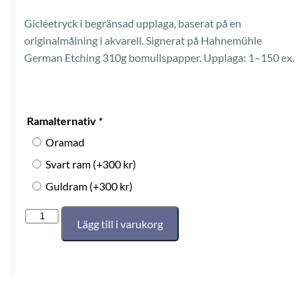
Gicléetryck i begränsad upplaga, baserat på en
originalmålning i akvarell. Signerat på Hahnemühle
German Etching 310g bomullspapper. Upplaga: 1–150 ex.
Ramalternativ
*
Oramad
Svart ram
(+
300
kr
)
Guldram
(+
300
kr
)
Lägg till i varukorg