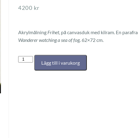
4200
kr
Akrylmålning
Frihet
, på canvasduk med kilram. En parafr
Wanderer watching a sea of fo
g. 62×72 cm.
Lägg till i varukorg