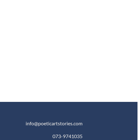
info@poeticartstories.com
073-9741035