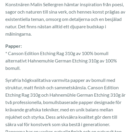
Konstnären Malin Sellergren hämtar inspiration från poesi,
sagor och naturen till sina verk, och hennes konst präglas av
existentiella teman, omsorg om detaljerna och en besjälad
natur. Det finns nästan alltid ett djupare budskap i
målningarna.
Papper:
* Canson Edition Etching Rag 310g av 100% bomull
alternativt Hahnemuhle German Etching 310g av 100%
bomull.
Syrafria högkvalitativa varmvita papper av bomull med
struktur, matt finish och sammetskänsla. Canson Edition
Etching Rag 310g och Hahnemühle German Etching 310g är
två professionella, bomullsbaserade papper designade för
krävande grafiska tekniker, med en unik balans mellan
mjukhet och styrka. Dess arkivsäkra kvalitet gör dem till
säkra val för konstverk som ska bestå i generationer.
Papperna har en vacker, naturlig finish och en naturvit ton