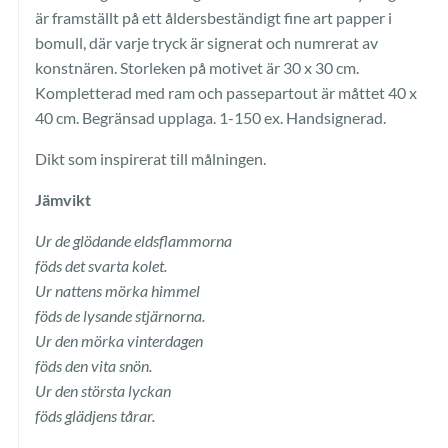
är framställt på ett åldersbeständigt fine art papper i
bomull, där varje tryck är signerat och numrerat av
konstnären. Storleken på motivet är 30 x 30 cm.
Kompletterad med ram och passepartout är måttet 40 x
40 cm. Begränsad upplaga. 1-150 ex. Handsignerad.
Dikt som inspirerat till målningen.
Jämvikt
Ur
de glödande
eldsflammorna
föds
det svarta
kolet.
Ur nattens
mörka
himmel
föds
de lysande
stjärnorna.
Ur den mörka vint
erdagen
föds
den vita
snön.
Ur
den största lyckan
föds glädjens tårar.