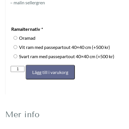
– malin sellergren
Ramalternativ
*
Oramad
Vit ram med passepartout 40×40 cm
(+
500
kr
)
Svart ram med passepartout 40×40 cm
(+
500
kr
)
Lägg till i varukorg
Mer info