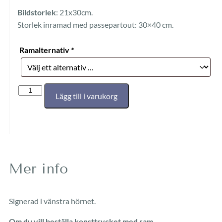
Bildstorlek
: 21x30cm.
Storlek inramad med passepartout: 30×40 cm.
Ramalternativ
*
Lägg till i varukorg
Mer info
Signerad i vänstra hörnet.
Om du vill beställa konsttrycket med ram.