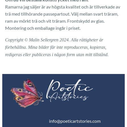
Ramarna jag säljer är av högsta kvalitet och är tillverkade av
trä med tillhörande passepartout. Välj mellan svart träram,
ram av mörkt trä och vit träram. Frontskydd av glas.
Montering och emballage ingår i priset.
Copyrig
h
t
©
Malin Sellergren
2024.
Alla
rättigheter är
förbehå
l
lna
.
Mina bilder får inte reproduceras, kopieras,
redigeras
eller
publiceras i någon form utan mitt tillstånd.
info@poeticartstories.com