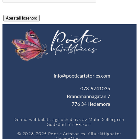
Återställ lösenord
info@poeticartstories.com
073-9741035
Brandmannagatan 7
776 34 Hedemora
Denna webbplats ägs och drivs av Malin Sellergren.
Godkänd för F-skatt.
© 2023-2025 Poetic Artstories. Alla rättigheter
förbehållna.